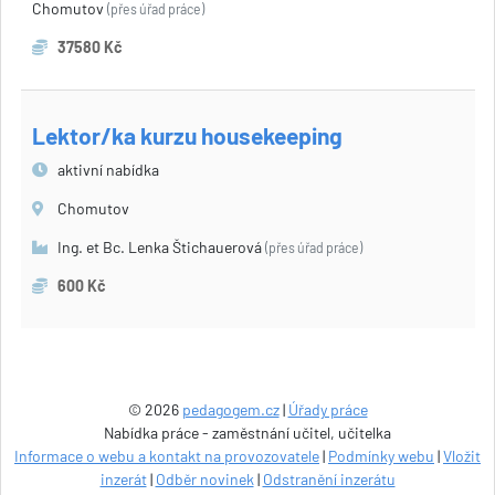
Chomutov
(přes úřad práce)
37580 Kč
Lektor/ka kurzu housekeeping
aktivní nabídka
Chomutov
Ing. et Bc. Lenka Štichauerová
(přes úřad práce)
600 Kč
© 2026
pedagogem.cz
|
Úřady práce
Nabídka práce - zaměstnání učitel, učitelka
Informace o webu a kontakt na provozovatele
|
Podmínky webu
|
Vložit
inzerát
|
Odběr novinek
|
Odstranění inzerátu