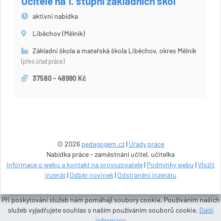
Učitelé na 1. stupni základních škol
aktivní nabídka
Liběchov (Mělník)
Základní škola a mateřská škola Liběchov, okres Mělník
(přes úřad práce)
37580 - 48990 Kč
© 2026
pedagogem.cz
|
Úřady práce
Nabídka práce - zaměstnání učitel, učitelka
Informace o webu a kontakt na provozovatele
|
Podmínky webu
|
Vložit
inzerát
|
Odběr novinek
|
Odstranění inzerátu
Při poskytování služeb nám pomáhají soubory cookie. Používáním našich
služeb vyjadřujete souhlas s naším používáním souborů cookie.
Další
informace