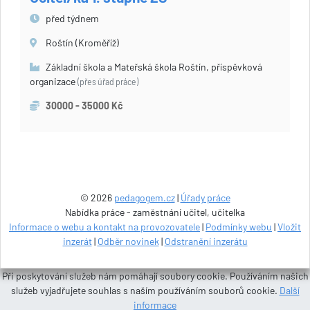
před týdnem
Roštín (Kroměříž)
Základní škola a Mateřská škola Roštín, příspěvková
organizace
(přes úřad práce)
30000 - 35000 Kč
© 2026
pedagogem.cz
|
Úřady práce
Nabídka práce - zaměstnání učitel, učitelka
Informace o webu a kontakt na provozovatele
|
Podmínky webu
|
Vložit
inzerát
|
Odběr novinek
|
Odstranění inzerátu
Při poskytování služeb nám pomáhají soubory cookie. Používáním našich
služeb vyjadřujete souhlas s naším používáním souborů cookie.
Další
informace