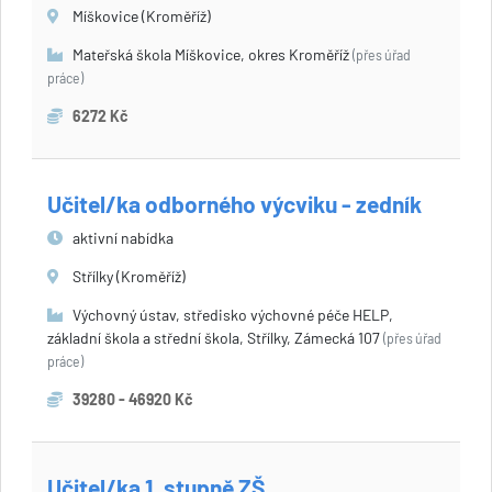
Míškovice (Kroměříž)
Mateřská škola Míškovice, okres Kroměříž
(přes úřad
práce)
6272 Kč
Učitel/ka odborného výcviku - zedník
aktivní nabídka
Střílky (Kroměříž)
Výchovný ústav, středisko výchovné péče HELP,
základní škola a střední škola, Střílky, Zámecká 107
(přes úřad
práce)
39280 - 46920 Kč
Učitel/ka 1. stupně ZŠ