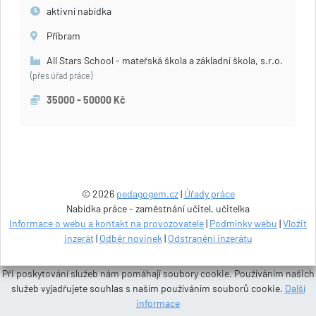
aktivní nabídka
Příbram
All Stars School - mateřská škola a základní škola, s.r.o.
(přes úřad práce)
35000 - 50000 Kč
© 2026
pedagogem.cz
|
Úřady práce
Nabídka práce - zaměstnání učitel, učitelka
Informace o webu a kontakt na provozovatele
|
Podmínky webu
|
Vložit
inzerát
|
Odběr novinek
|
Odstranění inzerátu
Při poskytování služeb nám pomáhají soubory cookie. Používáním našich
služeb vyjadřujete souhlas s naším používáním souborů cookie.
Další
informace