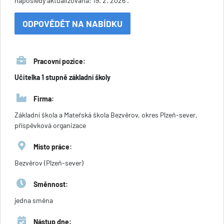
naposledy aktualizována: 19. 2. 2026 .
ODPOVĚDĚT NA NABÍDKU
Pracovní pozice:
Učitelka 1 stupně základní školy
Firma:
Základní škola a Mateřská škola Bezvěrov, okres Plzeň-sever,
příspěvková organizace
Místo práce:
Bezvěrov (Plzeň-sever)
Směnnost:
jedna směna
Nástup dne: