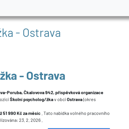
žka - Ostrava
žka - Ostrava
rava-Poruba, Čkalovova 942, příspěvková organizace
ozici
Školní psycholog/žka
v obci
Ostrava
(okres
ž 51 990 Kč za měsíc
. Tato nabídka volného pracovního
izována: 23. 2. 2026 .