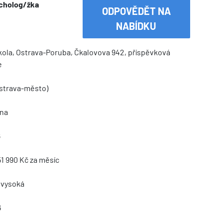
ycholog/žka
ODPOVĚDĚT NA
NABÍDKU
kola, Ostrava-Poruba, Čkalovova 942, příspěvková
e
Ostrava-město)
na
6
51 990 Kč za měsíc
 vysoká
6