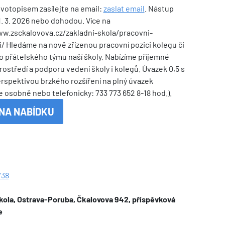
ivotopisem zasílejte na email:
zaslat email
. Nástup
. 3. 2026 nebo dohodou. Více na
ww.zsckalovova.cz/zakladni-skola/pracovni-
ti/ Hledáme na nově zřízenou pracovní pozici kolegu či
o přátelského týmu naší školy. Nabízíme příjemné
rostředí a podporu vedení školy i kolegů. Úvazek 0,5 s
rspektivou brzkého rozšíření na plný úvazek
e osobně nebo telefonicky: 733 773 652 8-18 hod.).
NA NABÍDKU
738
kola, Ostrava-Poruba, Čkalovova 942, příspěvková
e