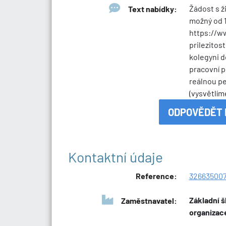
Žádost s ž
Text nabídky:
možný od 1
https://w
prilezitos
kolegyni d
pracovní p
reálnou pe
(vysvětlím
ODPOVĚDĚT 
Kontaktní údaje
Reference:
32663500
Základní š
Zaměstnavatel:
organizac