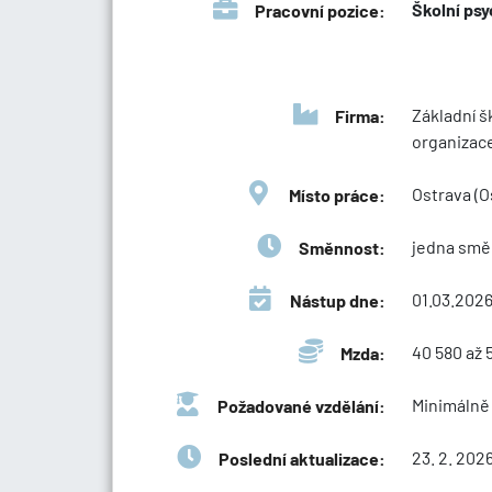
Školní ps
Pracovní pozice:
Základní š
Firma:
organizac
Ostrava (
Místo práce:
jedna smě
Směnnost:
01.03.202
Nástup dne:
40 580 až 
Mzda:
Minimálně
Požadované vzdělání:
23. 2. 202
Poslední aktualizace: