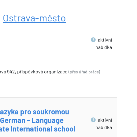
u
Ostrava-město
aktivní
nabídka
ova 942, příspěvková organizace
(přes úřad práce)
jazyka pro soukromou
 German - Language
aktivní
nabídka
ate International school