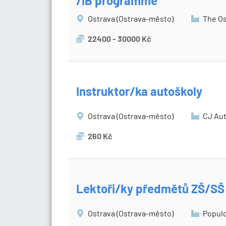
/IB programme
Ostrava (Ostrava-město)
The Ost
22400 - 30000 Kč
Instruktor/ka autoškoly
Ostrava (Ostrava-město)
CJ Aut
260 Kč
Lektoři/ky předmětů ZŠ/SŠ
Ostrava (Ostrava-město)
Populo