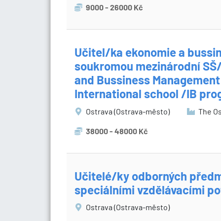
9000 - 26000 Kč
Učitel/ka ekonomie a buss
soukromou mezinárodní SŠ/
and Bussiness Management T
International school /IB p
Ostrava (Ostrava-město)
The Ost
38000 - 48000 Kč
Učitelé/ky odborných předm
speciálními vzdělávacími p
Ostrava (Ostrava-město)