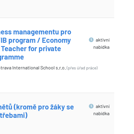
iness managementu pro
IB program / Economy
aktivní
nabídka
eacher for private
rogramme
rava International School s.r.o.
(přes úřad práce)
ětů (kromě pro žáky se
aktivní
nabídka
otřebami)