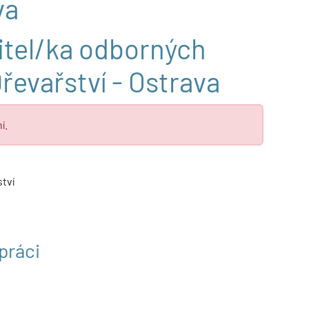
va
tel/ka odborných
řevařství - Ostrava
í.
tví
práci