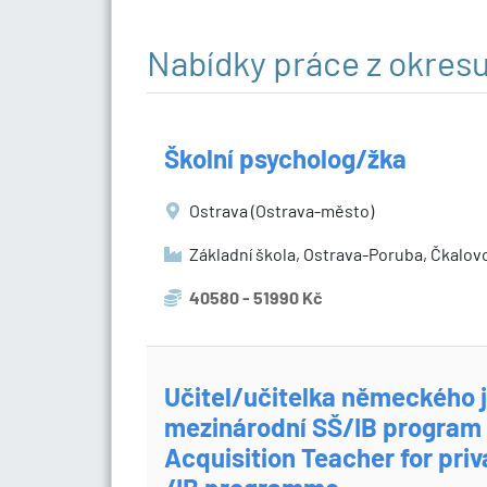
Nabídky práce z okres
Školní psycholog/žka
Ostrava (Ostrava-město)
Základní škola, Ostrava-Poruba, Čkalov
40580 - 51990 Kč
Učitel/učitelka německého 
mezinárodní SŠ/IB program
Acquisition Teacher for priv