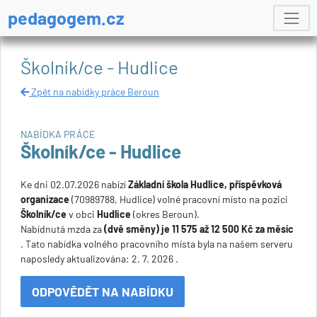
pedagogem.cz
Školník/ce - Hudlice
Zpět na nabídky práce Beroun
NABÍDKA PRÁCE
Školník/ce - Hudlice
Ke dni 02.07.2026 nabízí
Základní škola Hudlice, příspěvková
organizace
(70989788, Hudlice) volné pracovní místo na pozici
Školník/ce
v obci
Hudlice
(okres Beroun).
Nabídnutá mzda za
(dvě směny) je 11 575 až 12 500 Kč za měsíc
. Tato nabídka volného pracovního místa byla na našem serveru
naposledy aktualizována: 2. 7. 2026 .
ODPOVĚDĚT NA NABÍDKU