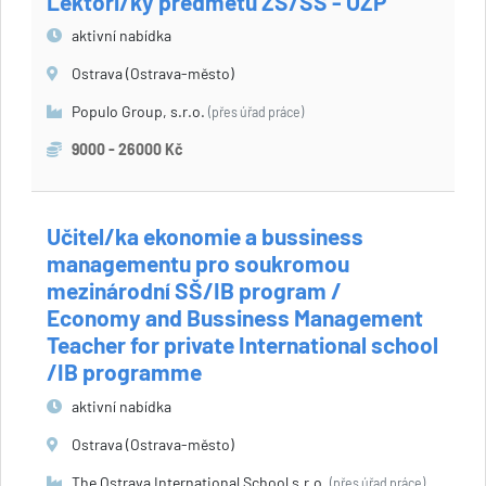
Lektoři/ky předmětů ZŠ/SŠ - OZP
aktivní nabídka
Ostrava (Ostrava-město)
Populo Group, s.r.o.
(přes úřad práce)
9000 - 26000 Kč
Učitel/ka ekonomie a bussiness
managementu pro soukromou
mezinárodní SŠ/IB program /
Economy and Bussiness Management
Teacher for private International school
/IB programme
aktivní nabídka
Ostrava (Ostrava-město)
The Ostrava International School s.r.o.
(přes úřad práce)